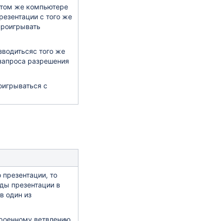
 том же компьютере
резентации с того же
проигрывать
зводиться
с того же
 запроса разрешения
оигрываться с
 презентации, то
йды презентации в
в один из
троенному ветвлению