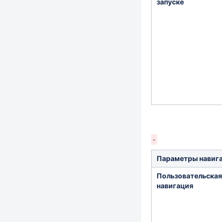
запуске
Параметры навиг
Пользовательская
навигация