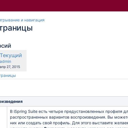
грывание и навигация
страницы
рсий
Новая
Текущий
авнению
версия
y.user
changes.mady.by.user
admin
Сохранено
апр 27, 2015
страницы
оизведения
В
iSpring Suite
есть четыре предустановленных профиля дл
распространенных вариантов воспроизведения. Вы можете
них или создать свой профиль. Для этого выставите жела