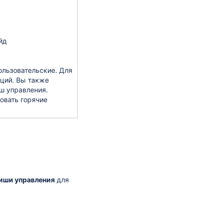
йд
ользовательские. Для
ций. Вы также
ш управления.
ровать горячие
иши управления
для