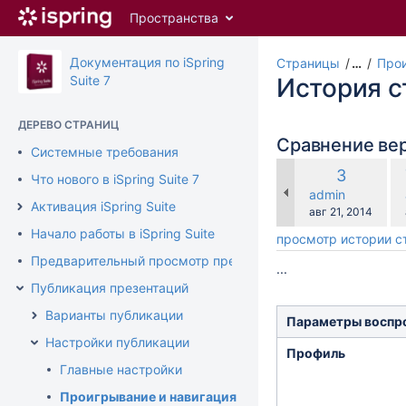
Перейти
Пространства
к
главному
содержимому
Документация по iSpring
Страницы
…
Прои
assistive.skiplink.to.breadcrumbs
Suite 7
История 
assistive.skiplink.to.header.menu
assistive.skiplink.to.action.menu
ДЕРЕВО СТРАНИЦ
assistive.skiplink.to.quick.search
Сравнение ве
Системные требования
по
Старая
3
Что нового в iSpring Suite 7
ср
версия
changes.mady.b
admin
с
Активация iSpring Suite
Сохранено
авг 21, 2014
Начало работы в iSpring Suite
просмотр истории 
Предварительный просмотр презентации
...
Публикация презентаций
Варианты публикации
Параметры воспр
Настройки публикации
Профиль
Главные настройки
Проигрывание и навигация