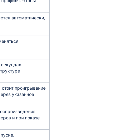
о профиля. Чтобы
ется автоматически,
меняться
 секундах.
Структуре
х стоит проигрывание
через указанное
воспроизведение
неров и при показе
апуске.