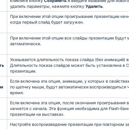
кликните кнопку
Сохранить
и введите название для новог
удалить параметры, нажмите кнопку
Удалить
.
При включении этой опции проигрывание презентации начн
когда первый слайд будет загружен.
При включении этой опции все слайды презентации будут 
автоматически.
Указывается длительность показа слайда (без анимаций) в
ть
Длительность показа слайдов может быть установлена в 
презентации.
Если включена эта опция, анимации, у которых в свойства
ам
по щелчку мыши, будут автоматически воспроизводиться 
время.
Если включена эта опция, после окончания проигрывания 
начнется с начала. Эта функция необходима для Flash-бан
презентации на выставках.
Настройте воспроизведение презентации при повторном з