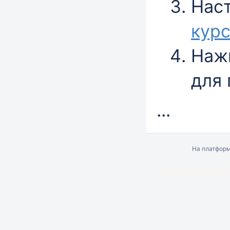
Нас
кур
Наж
для 
...
На платфор