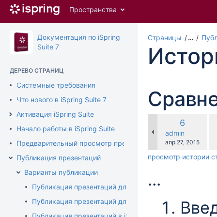
Перейти
Пространства
к
главному
содержимому
Документация по iSpring
Страницы
…
Публ
assistive.skiplink.to.breadcrumbs
Suite 7
Истор
assistive.skiplink.to.header.menu
assistive.skiplink.to.action.menu
ДЕРЕВО СТРАНИЦ
assistive.skiplink.to.quick.search
Системные требования
Сравне
Что нового в iSpring Suite 7
Активация iSpring Suite
по
Старая
6
ср
Начало работы в iSpring Suite
версия
changes.mady.b
admin
с
Сохранено
апр 27, 2015
Предварительный просмотр презентации
просмотр истории 
Публикация презентаций
Варианты публикации
...
Публикация презентаций для Web
Публикация презентаций для CD
Введ
Публикация презентаций в iSpring Cloud