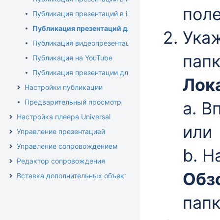
пол
Публикация презентаций в iSpring Online
Публикация презентаций для СДО
Ука
Публикация видеопрезентаций
папк
Публикация на YouTube
Публикация презентации для приложения iSpring View
Лок
Настройки публикации
Предварительный просмотр
a. В
Настройка плеера Universal
или
Управление презентацией
Управление сопровождением
b. 
Редактор сопровождения
Обз
Вставка дополнительных объектов
пап