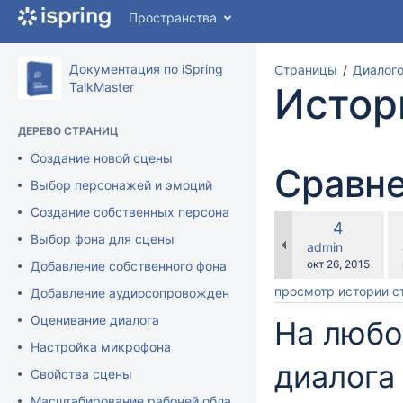
Перейти
Пространства
к
главному
содержимому
Документация по iSpring
Страницы
Диалого
assistive.skiplink.to.breadcrumbs
TalkMaster
Истор
assistive.skiplink.to.header.menu
assistive.skiplink.to.action.menu
ДЕРЕВО СТРАНИЦ
assistive.skiplink.to.quick.search
Создание новой сцены
Сравне
Выбор персонажей и эмоций
Создание собственных персонажей
по
Старая
4
ср
Выбор фона для сцены
версия
changes.mady.b
admin
с
Сохранено
окт 26, 2015
Добавление собственного фона
просмотр истории 
Добавление аудиосопровождения в iSpring TalkMaster
Оценивание диалога
На любо
Настройка микрофона
диалога
Свойства сцены
Масштабирование рабочей области