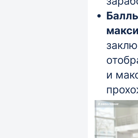
зараб
Баллы
макс
заклю
отобр
и мак
прохо