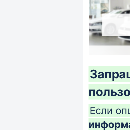
Запра
польз
Если о
информа