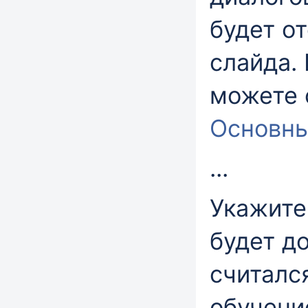
будет о
слайда.
можете 
Основны
...
Укажите
будет д
считалс
обучени