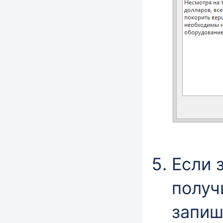
Если 
получ
запиш