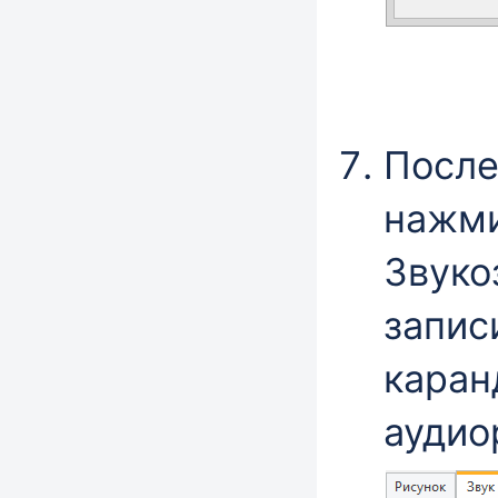
После
нажм
Звуко
запис
каран
аудио