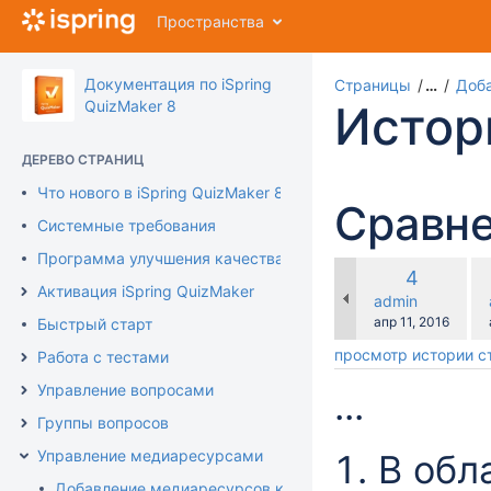
Перейти
Пространства
к
главному
содержимому
Документация по iSpring
Страницы
…
Доб
assistive.skiplink.to.breadcrumbs
QuizMaker 8
Истор
assistive.skiplink.to.header.menu
assistive.skiplink.to.action.menu
ДЕРЕВО СТРАНИЦ
assistive.skiplink.to.quick.search
Что нового в iSpring QuizMaker 8
Сравне
Системные требования
Программа улучшения качества продукта
по
Старая
4
ср
Активация iSpring QuizMaker
версия
changes.mady.b
admin
с
Сохранено
апр 11, 2016
Быстрый старт
просмотр истории 
Работа с тестами
Управление вопросами
...
Группы вопросов
Управление медиаресурсами
В обл
Добавление медиаресурсов к вопросам