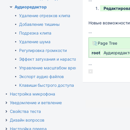
Аудиоредактор
Редактиров
Удаление отрезков клипа
Новые возможности 
Добавление тишины
...
Подрезка клипа
Удаление шума
Page Tree
Регулировка громкости
root
Аудиоредакт
Эффект затухания и нарастания громкости
...
Управление масштабом временной шкалы
Экспорт аудио файлов
Клавиши быстрого доступа
Настройка микрофона
Уведомление и ветвление
Свойства теста
Дизайн вопросов
Настройка плеера