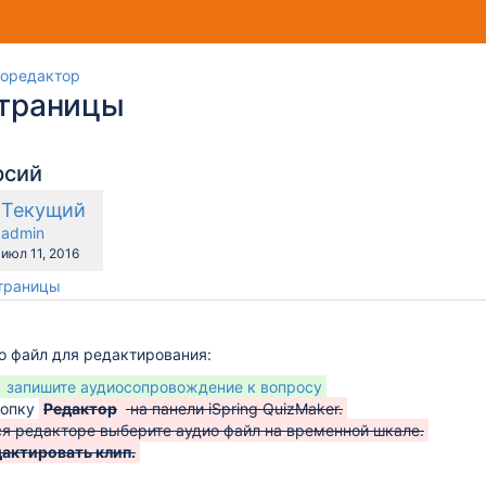
иоредактор
страницы
рсий
Новая
Текущий
равнению
версия
y.user
changes.mady.by.user
admin
Сохранено
июл 11, 2016
страницы
о файл для редактирования:
запишите аудиосопровождение к вопросу
нопку
Редактор
на панели iSpring QuizMaker.
я редакторе выберите аудио файл на временной шкале.
актировать клип.