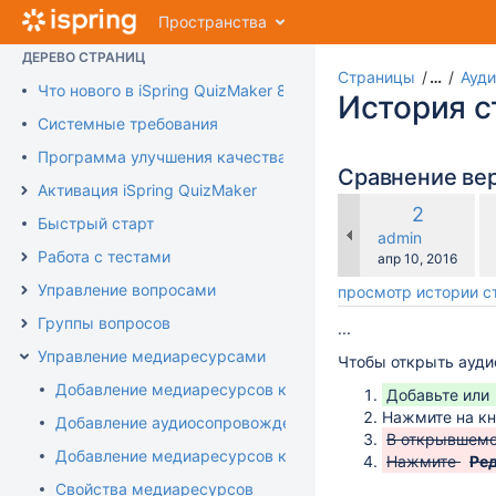
QuizMaker 8
Перейти
Пространства
к
главному
ДЕРЕВО СТРАНИЦ
содержимому
Страницы
…
Ауд
Что нового в iSpring QuizMaker 8
assistive.skiplink.to.breadcrumbs
История 
assistive.skiplink.to.header.menu
Системные требования
assistive.skiplink.to.action.menu
Программа улучшения качества продукта
assistive.skiplink.to.quick.search
Сравнение ве
Активация iSpring QuizMaker
по
Старая
2
Быстрый старт
с
версия
changes.mady.b
admin
с
Работа с тестами
Сохранено
апр 10, 2016
Управление вопросами
просмотр истории 
Группы вопросов
...
Управление медиаресурсами
Чтобы открыть ауди
Добавление медиаресурсов к вопросам
Добавьте или
Нажмите на к
Добавление аудиосопровождения к вопросам
В открывшемс
Добавление медиаресурсов к вариантам ответа
Нажмите
Ред
Свойства медиаресурсов
...