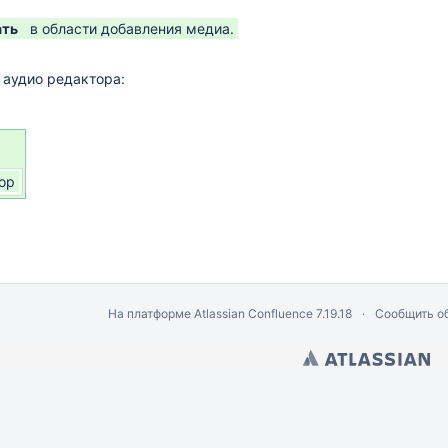
ать
в области добавления медиа.
аудио редактора:
ор
На платформе
Atlassian Confluence
7.19.18
Сообщить о