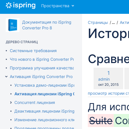
Перейти
Пространства
к
главному
содержимому
Документация по iSpring
Страницы
…
Акти
assistive.skiplink.to.breadcrumbs
Converter Pro 8
Истор
assistive.skiplink.to.header.menu
assistive.skiplink.to.action.menu
ДЕРЕВО СТРАНИЦ
assistive.skiplink.to.quick.search
Системные требования
Сравне
Что нового в iSpring Converter Pro 8
Программа улучшения качества продукта
по
Старая
1
ср
Активация iSpring Converter Pro
версия
changes.mady.b
admin
с
Сохранено
окт 20, 2015
Установка демо-лицензии iSpring Converter Pro
просмотр истории 
Активация лицензии iSpring Converter Pro
Concurrent лицензия
Для исп
Деактивация лицензии iSpring Converter Pro
Suite
Co
Изменение лицензионного ключа или регистрационных 
Продление программы поддержки