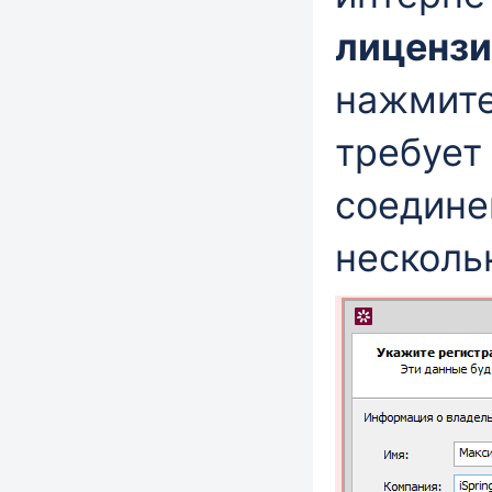
лицензи
нажмит
требует
соедине
несколь