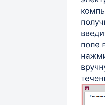
компь
получ
введи
поле 
нажм
вручн
течен