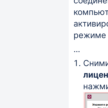
соедине
компьют
активир
режиме 
...
Сними
лицен
нажм