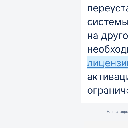
переуст
системы
на друг
необхо
лиценз
активац
огранич
На платфор