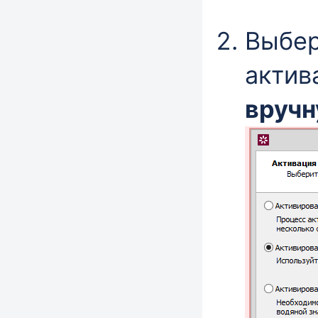
Выбер
актив
вруч