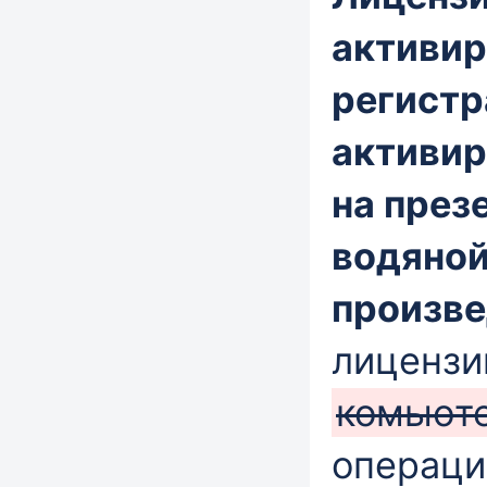
активир
регистр
активир
на през
водяной
произве
лицензи
комьют
операци