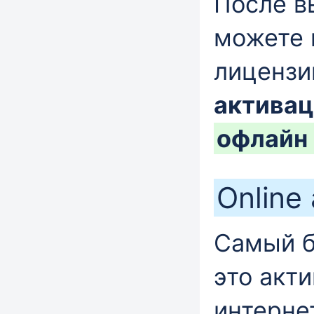
После в
можете 
лицензи
активац
офлайн
Online
Самый б
это акт
интерне