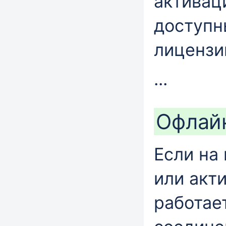
активац
доступн
лицензи
...
Офлай
Если на
или акт
работае