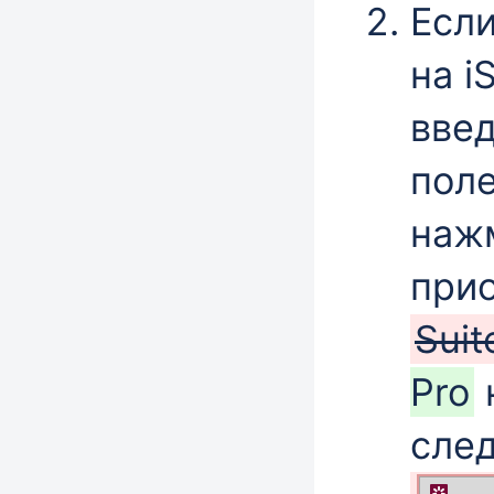
Если
на
i
вве
пол
наж
при
Suit
Pro
след