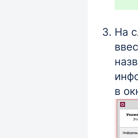
На 
ввес
назв
инф
в о