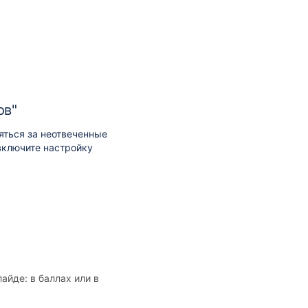
ов"
яться за неотвеченные
включите настройку
айде: в баллах или в