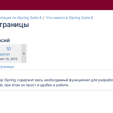
тация по iSpring Suite 8
Что нового в iSpring Suite 8
страницы
рсий
Новая
10
авнению
версия
y.user
changes.mady.by.user
admin
Сохранено
окт 14, 2015
страницы
ор iSpring содержит весь необходимый функционал для разраб
й, при этом он прост и удобен в работе.