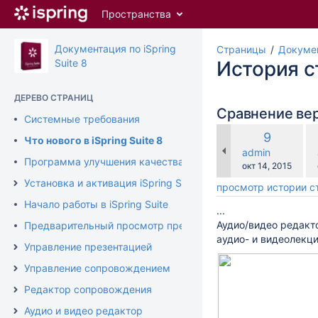
Перейти
Пространства
к
главному
содержимому
Документация по iSpring
Страницы
Докумен
assistive.skiplink.to.breadcrumbs
Suite 8
История 
assistive.skiplink.to.header.menu
assistive.skiplink.to.action.menu
ДЕРЕВО СТРАНИЦ
assistive.skiplink.to.quick.search
Сравнение ве
Системные требования
по
Старая
9
Что нового в iSpring Suite 8
ср
версия
changes.mady.b
admin
с
Программа улучшения качества продукта
Сохранено
окт 14, 2015
Установка и активация iSpring Suite
просмотр истории 
Начало работы в iSpring Suite
...
Аудио/видео редакт
Предварительный просмотр презентации
аудио- и видеолекци
Управление презентацией
Управление сопровождением
Редактор сопровождения
Аудио и видео редактор