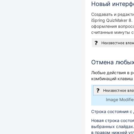
Новый интерф
Создавать и редакт
iSpring QuizMaker 8
оформления вопрос
считанные минуты со
Отмена любых
Любые действия в р
комбинаций клавиш
Image Modifi
Строка состояния с
Новая строка состо
выбранных слайдах
в правом нижней угл