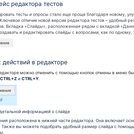
ейс редактора тестов
ировать тесты и опросы стало еще проще благодаря новому, у
. Ключевое отличие новой версии редактора тестов – удобный р
ов. Вкладка
«Слайды»
, расположенная рядом с вкладкой
«Данн
здавать и редактировать слайды с вопросами, как по одному, т
 действий в редакторе
едакторе можно отменить с помощью кнопок отмены в меню бы
CTRL+Z
и
CTRL+Y
.
ed
 детальной информацией о слайде
яния расположена в нижней части редактора. Она включает ос
. Также вы можете подобрать удобный размер слайда с помощ
у.