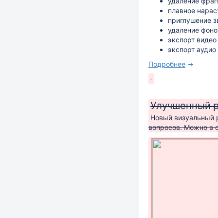
удаление фраг
плавное нарас
приглушение з
удаление фоно
экспорт видео
экспорт аудио
Подробнее
→
Улучшенный р
Новый визуальный 
вопросов. Можно в о