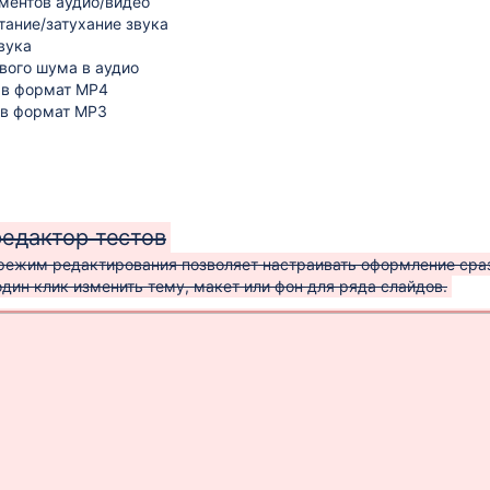
ментов аудио/видео
тание/затухание звука
вука
вого шума в аудио
 в формат MP4
 в формат MP3
едактор тестов
режим редактирования позволяет настраивать оформление сраз
дин клик изменить тему, макет или фон для ряда слайдов.