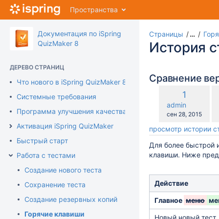
Перейти
Пространства
к
главному
содержимому
Документация по iSpring
Страницы
…
Горя
assistive.skiplink.to.breadcrumbs
QuizMaker 8
История 
assistive.skiplink.to.header.menu
assistive.skiplink.to.action.menu
ДЕРЕВО СТРАНИЦ
assistive.skiplink.to.quick.search
Сравнение ве
Что нового в iSpring QuizMaker 8
по
Старая
1
Системные требования
с
версия
changes.mady.b
admin
с
Программа улучшения качества продукта
Сохранено
сен 28, 2015
Активация iSpring QuizMaker
просмотр истории 
Быстрый старт
Для более быстрой 
клавиши. Ниже пред
Работа с тестами
Создание нового теста
Действие
Сохранение теста
Создание резервных копий
Главное
меню
Горячие клавиши
Новый новый тест