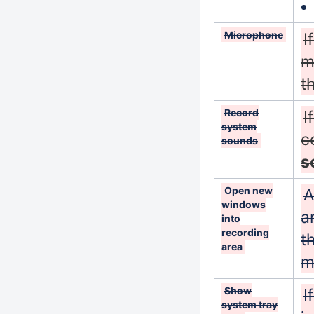
Microphone
I
m
t
Record
I
system
c
sounds
s
Open new
A
windows
a
into
recording
t
area
m
Show
I
system tray