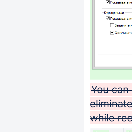
You can 
eliminat
while re