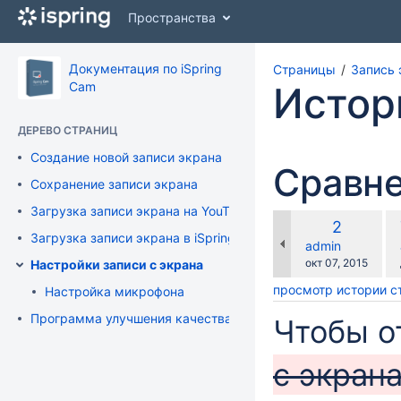
Перейти
Пространства
к
главному
содержимому
Документация по iSpring
Страницы
Запись 
assistive.skiplink.to.breadcrumbs
Cam
Истор
assistive.skiplink.to.header.menu
assistive.skiplink.to.action.menu
ДЕРЕВО СТРАНИЦ
assistive.skiplink.to.quick.search
Создание новой записи экрана
Сравне
Сохранение записи экрана
Загрузка записи экрана на YouTube
по
Старая
2
ср
Загрузка записи экрана в iSpring Cloud
версия
changes.mady.b
admin
с
Сохранено
окт 07, 2015
Настройки записи с экрана
просмотр истории 
Настройка микрофона
Программа улучшения качества продукта
Чтобы о
с экран