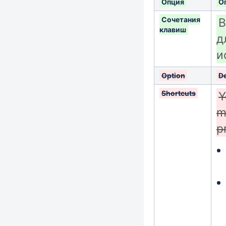
Опция
О
Сочетания
В
клавиш
д
и
Option
De
Shortcuts
Y
m
p