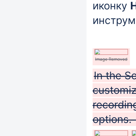
иконку
инструм
Image Removed
In the S
customiz
recordin
options