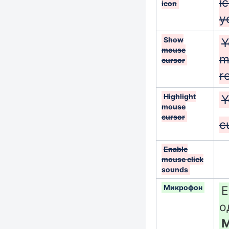
i
icon
y
Show
Y
mouse
m
cursor
r
Highlight
Y
mouse
cursor
c
Enable
mouse click
sounds
Микрофон
Е
о