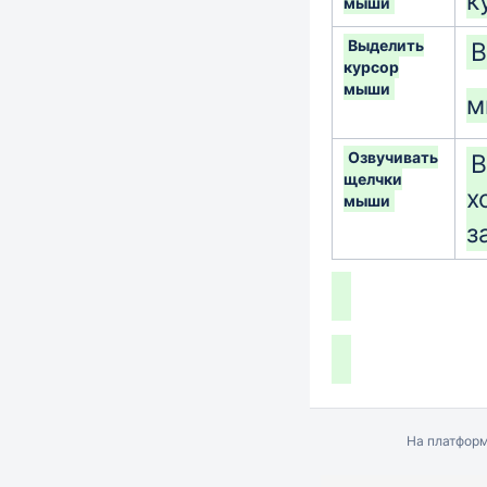
к
мыши
Выделить
В
курсор
мыши
м
Озвучивать
В
щелчки
х
мыши
з
На платфор