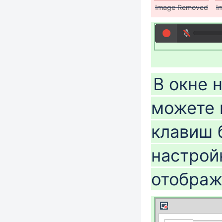
Image Removed
I
В окне 
можете 
клавиш 
настрой
отображ