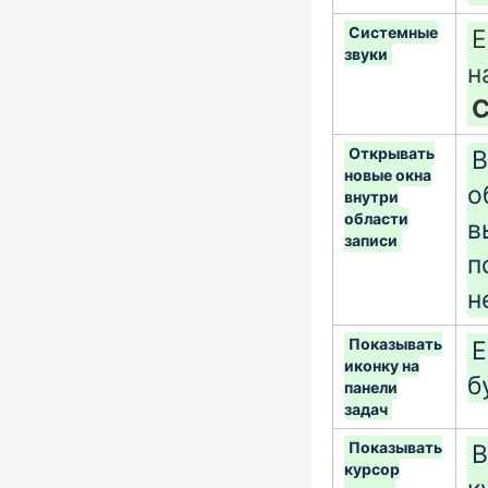
Системные
Е
звуки
н
С
Открывать
В
новые окна
о
внутри
области
в
записи
п
н
Показывать
Е
иконку на
б
панели
задач
Показывать
В
курсор