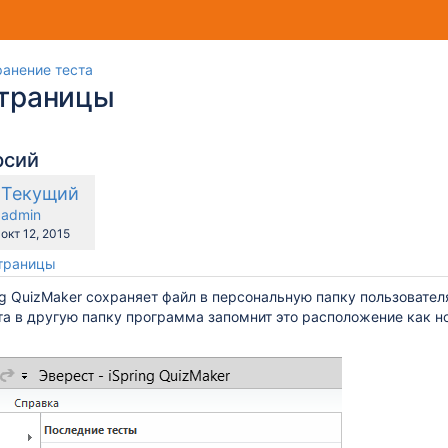
анение теста
страницы
рсий
Новая
Текущий
равнению
версия
y.user
changes.mady.by.user
admin
Сохранено
окт 12, 2015
страницы
ng QuizMaker сохраняет файл в персональную папку пользовател
та в другую папку программа запомнит это расположение как н