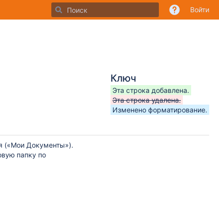
Войти
Ключ
Эта строка добавлена.
Эта строка удалена.
Изменено форматирование.
я («Мои Документы»).
овую папку по