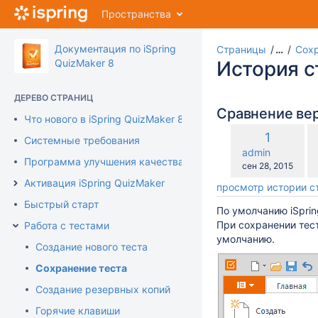
Перейти
Пространства
к
главному
содержимому
Документация по iSpring
Страницы
…
Сохр
assistive.skiplink.to.breadcrumbs
QuizMaker 8
История 
assistive.skiplink.to.header.menu
assistive.skiplink.to.action.menu
ДЕРЕВО СТРАНИЦ
assistive.skiplink.to.quick.search
Сравнение ве
Что нового в iSpring QuizMaker 8
по
Старая
1
Системные требования
с
версия
changes.mady.b
admin
с
Программа улучшения качества продукта
Сохранено
сен 28, 2015
Активация iSpring QuizMaker
просмотр истории 
Быстрый старт
По умолчанию iSpri
При сохранении тес
Работа с тестами
умолчанию.
Создание нового теста
Сохранение теста
Создание резервных копий
Горячие клавиши