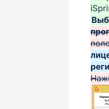
iSpr
Выб
про
пол
лиц
рег
Наж