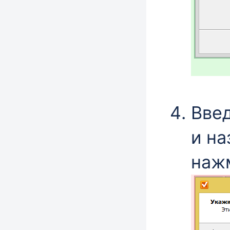
Введ
и на
наж