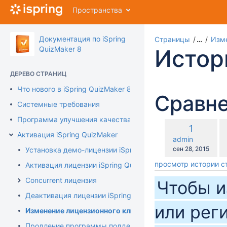
Перейти
Пространства
к
главному
содержимому
Документация по iSpring
Страницы
…
Изме
assistive.skiplink.to.breadcrumbs
QuizMaker 8
Истор
assistive.skiplink.to.header.menu
assistive.skiplink.to.action.menu
ДЕРЕВО СТРАНИЦ
assistive.skiplink.to.quick.search
Что нового в iSpring QuizMaker 8
Сравне
Системные требования
Программа улучшения качества продукта
по
Старая
1
с
Активация iSpring QuizMaker
версия
changes.mady.b
admin
с
Сохранено
сен 28, 2015
Установка демо-лицензии iSpring QuizMaker
просмотр истории 
Активация лицензии iSpring QuizMaker
Concurrent лицензия
Чтобы и
Деактивация лицензии iSpring QuizMaker
или рег
Изменение лицензионного ключа или регистрационных
Продление программы поддержки