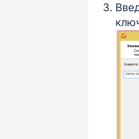
Вве
клю