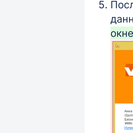
Пос
дан
окн