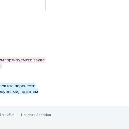
импортируемого звука.
.
решите перенести
есурсами, при этом
б ошибке
Новости Atlassian