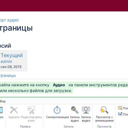
орт аудио
страницы
рсий
о
Новая
Текущий
равнению
версия
y.user
changes.mady.by.user
admin
Сохранено
сен 08, 2015
страницы
файла нажмите на кнопку
Аудио
на панели инструментов реда
или несколько файлов для загрузки.