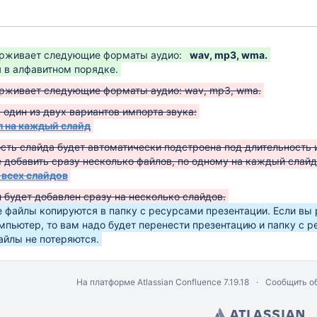
рживает следующие форматы аудио:
wav, mp3, wma.
 в алфавитном порядке.
рживает следующие форматы аудио: wav, mp3, wma.
один из двух вариантов импорта звука:
 на каждый слайд
сть слайда будет автоматически подстроена под длительность 
 добавить сразу несколько файлов, по одному на каждый слайд
 всех слайдов
 будет добавлен сразу на несколько слайдов.
файлы копируются в папку с ресурсами презентации. Если вы 
мпьютер, то вам надо будет перенести презентацию и папку с р
йлы не потеряются.
На платформе
Atlassian Confluence
7.19.18
Сообщить о