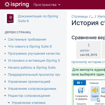
Перейти
Пространства
к
главному
содержимому
Документация по iSpring
Страницы
…
Имп
assistive.skiplink.to.breadcrumbs
Suite 8
История 
assistive.skiplink.to.header.menu
assistive.skiplink.to.action.menu
ДЕРЕВО СТРАНИЦ
assistive.skiplink.to.quick.search
Сравнение ве
Системные требования
п
Старая
1
Что нового в iSpring Suite 8
с
версия
changes.mady.b
admin
с
Программа улучшения качества продукта
Сохранено
сен 08, 2015
Установка и активация iSpring Suite
просмотр истории 
Начало работы в iSpring Suite
Для импорта аудио
окне выберите один 
Предварительный просмотр презентации
Управление презентацией
Управление сопровождением
Редактор сопровождения
Управление клипами