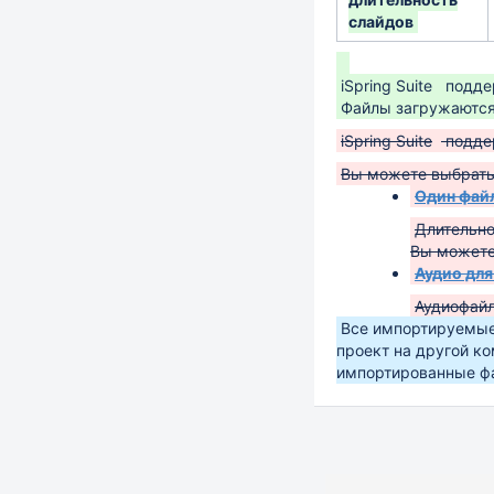
слайдов
iSpring Suite
подде
Файлы загружаются
iSpring Suite
подде
Вы можете выбрать 
Один файл
Длительно
Вы можете
Аудио для
Аудиофайл
Все импортируемые 
проект на другой ко
импортированные фа