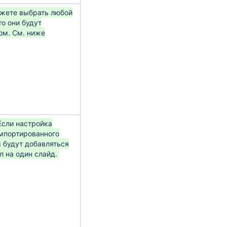
ожете выбрать любой
о они будут
ом. См. ниже
Если настройка
импортированного
 будут добавляться
 на один слайд.