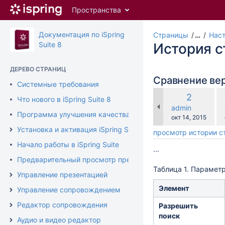
Перейти
Пространства
к
главному
содержимому
Документация по iSpring
Страницы
…
Наст
assistive.skiplink.to.breadcrumbs
Suite 8
История 
assistive.skiplink.to.header.menu
assistive.skiplink.to.action.menu
ДЕРЕВО СТРАНИЦ
assistive.skiplink.to.quick.search
Сравнение ве
Системные требования
по
Старая
2
Что нового в iSpring Suite 8
ср
версия
changes.mady.b
admin
с
Программа улучшения качества продукта
Сохранено
окт 14, 2015
Установка и активация iSpring Suite
просмотр истории 
Начало работы в iSpring Suite
...
Предварительный просмотр презентации
Таблица 1. Парамет
Управление презентацией
Элемент
Управление сопровождением
Редактор сопровождения
Разрешить
поиск
Аудио и видео редактор