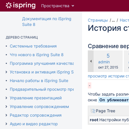
Перейти
Пространства
к
главному
Документация по iSpring
содержимому
Страницы
…
Наст
Suite 8
assistive.skiplink.to.breadcrumbs
История 
assistive.skiplink.to.header.menu
assistive.skiplink.to.action.menu
ДЕРЕВО СТРАНИЦ
assistive.skiplink.to.quick.search
Сравнение ве
Системные требования
по
Что нового в iSpring Suite 8
Старая
5
ср
версия
changes.mady.b
admin
Программа улучшения качества продукта
с
Сохранено
окт 27, 2015
Установка и активация iSpring Suite
просмотр истории 
Начало работы в iSpring Suite
Предварительный просмотр презентации
Чтобы задать разли
Управление презентацией
окне
Оп
убликоват
Управление сопровождением
Page Tree
Редактор сопровождения
root
Настройки пу
Аудио и видео редактор