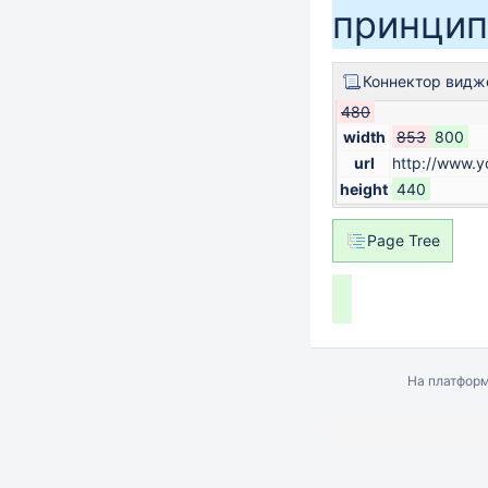
принцип
Коннектор видж
480
width
853
800
url
http://www.
height
440
Page Tree
На платфор