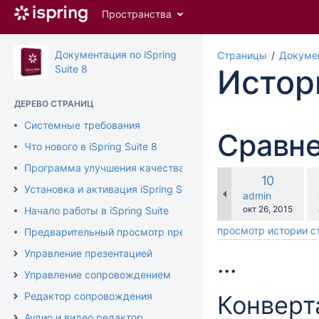
Перейти
Пространства
к
главному
содержимому
Документация по iSpring
Страницы
Докумен
assistive.skiplink.to.breadcrumbs
Suite 8
Истор
assistive.skiplink.to.header.menu
assistive.skiplink.to.action.menu
ДЕРЕВО СТРАНИЦ
assistive.skiplink.to.quick.search
Системные требования
Сравне
Что нового в iSpring Suite 8
Программа улучшения качества продукта
по
Старая
10
ср
Установка и активация iSpring Suite
версия
changes.mady.b
admin
с
Сохранено
окт 26, 2015
Начало работы в iSpring Suite
просмотр истории 
Предварительный просмотр презентации
Управление презентацией
...
Управление сопровождением
Редактор сопровождения
Конверт
Аудио и видео редактор