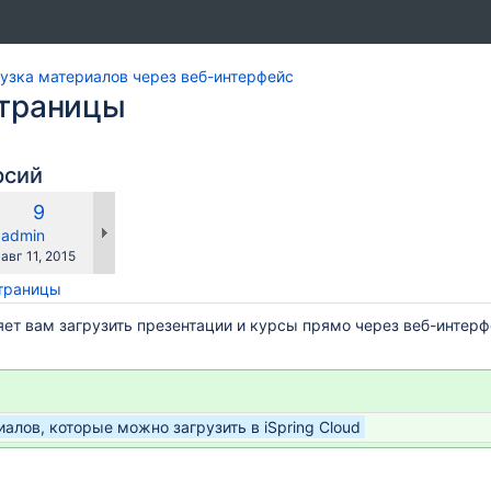
узка материалов через веб-интерфейс
страницы
рсий
Новая
9
равнению
версия
y.user
changes.mady.by.user
admin
Сохранено
авг 11, 2015
страницы
ляет вам загрузить презентации и курсы прямо через веб-интерф
алов, которые можно загрузить в iSpring Cloud