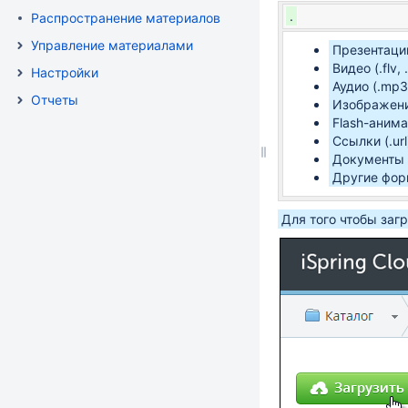
.
Распространение материалов
Управление материалами
Презентации 
Видео (.flv,
Настройки
Аудио (.mp3
Отчеты
Изображения (
Flash-анима
Ссылки (.url
Документы (.
Другие форма
Для того чтобы загр