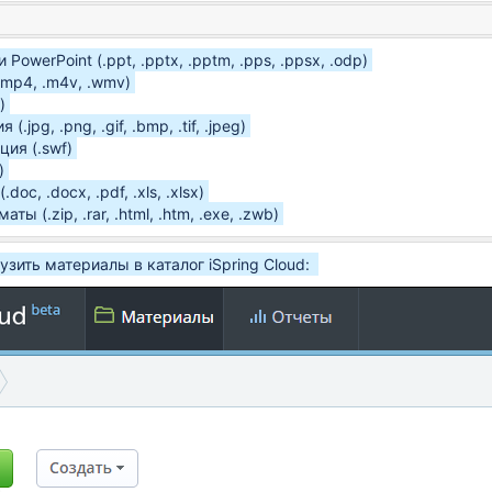
PowerPoint (.ppt, .pptx, .pptm, .pps, .ppsx, .odp)
 .mp4, .m4v, .wmv)
)
.jpg, .png, .gif, .bmp, .tif, .jpeg)
ция (.swf)
)
doc, .docx, .pdf, .xls, .xlsx)
ты (.zip, .rar, .html, .htm, .exe, .zwb)
узить материалы в каталог iSpring Cloud: