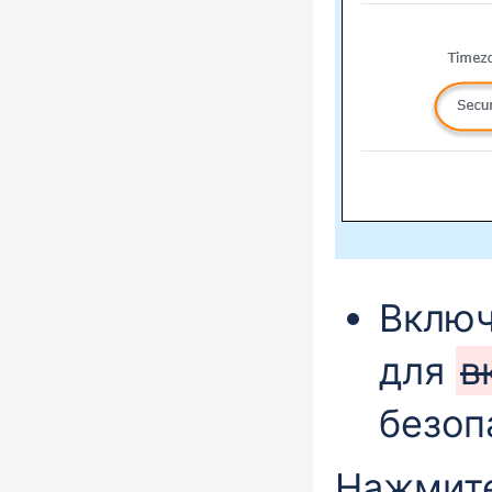
Вклю
для
в
безоп
Нажмит