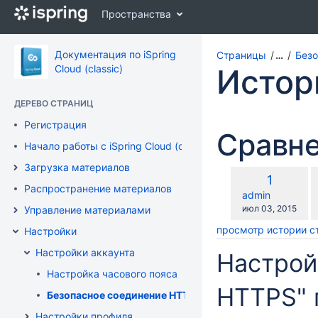
Перейти
Пространства
к
главному
содержимому
Документация по iSpring
Страницы
…
Безо
assistive.skiplink.to.breadcrumbs
Cloud (classic)
Истор
assistive.skiplink.to.header.menu
assistive.skiplink.to.action.menu
ДЕРЕВО СТРАНИЦ
assistive.skiplink.to.quick.search
Регистрация
Сравне
Начало работы с iSpring Cloud (classic)
Загрузка материалов
п
Старая
1
с
Распространение материалов
версия
changes.mady.b
admin
с
Сохранено
июл 03, 2015
Управление материалами
просмотр истории 
Настройки
Настройки аккаунта
Настрой
Настройка часового пояса
HTTPS" 
Безопасное соединение HTTPS
Настройки профиля