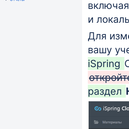
включая
и локал
Для изм
вашу уч
iSpring
откройт
раздел