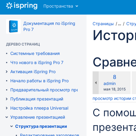
Перейти
Пространства
к
главному
содержимому
Документация по iSpring
Страницы
…
Стру
assistive.skiplink.to.breadcrumbs
Pro 7
Истор
assistive.skiplink.to.header.menu
assistive.skiplink.to.action.menu
ДЕРЕВО СТРАНИЦ
assistive.skiplink.to.quick.search
Системные требования
Сравне
Что нового в iSpring Pro 7
Активация iSpring Pro
п
Старая
8
с
Начало работы в iSpring Pro
версия
changes.mady.b
admin
с
Сохранено
мая 18, 2015
Предварительный просмотр презентации
просмотр истории 
Публикация презентаций
Настройка плеера Universal
С помо
Управление презентацией
презент
Структура презентации
Редактирование заголовков слайдов