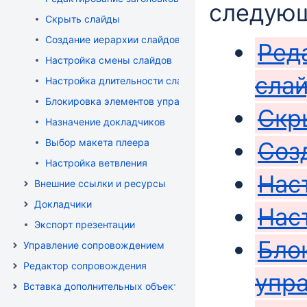
следующ
Скрыть слайды
Создание иерархии слайдов
Ред
Настройка смены слайдов
сла
Настройка длительности слайда
Блокировка элементов управления
Скр
Назначение докладчиков
Выбор макета плеера
Соз
Настройка ветвления
Нас
Внешние ссылки и ресурсы
Докладчики
Нас
Экспорт презентации
Бло
Управление сопровождением
Редактор сопровождения
упр
Вставка дополнительных объектов