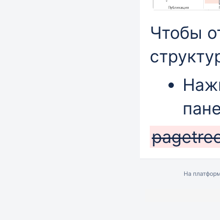
Чтобы о
структу
Наж
пане
pagetre
На платфор