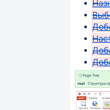
Наз
Выб
Доб
Нас
Доб
Доб
Page Tree
root
Структура п