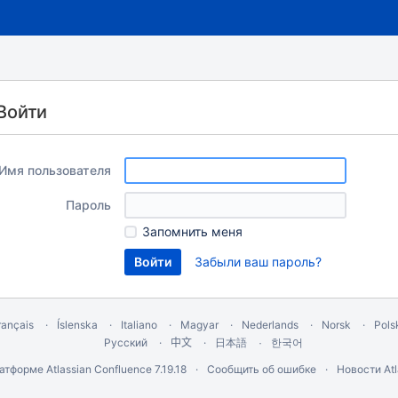
Войти
Имя пользователя
Пароль
Запомнить меня
Забыли ваш пароль?
rançais
Íslenska
Italiano
Magyar
Nederlands
Norsk
Pols
Русский
中文
한국어
日本語
латформе
Atlassian Confluence
7.19.18
Сообщить об ошибке
Новости Atl