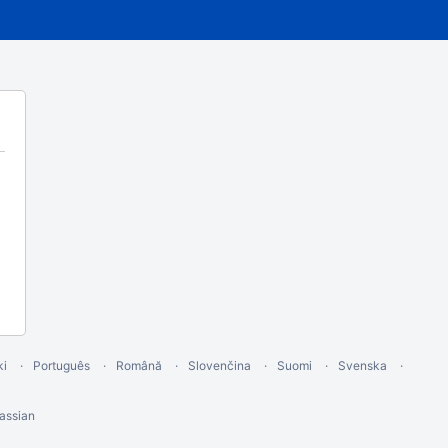
ki
Português
Română
Slovenčina
Suomi
Svenska
assian