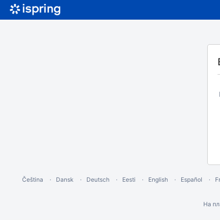
Čeština
Dansk
Deutsch
Eesti
English
Español
F
На п