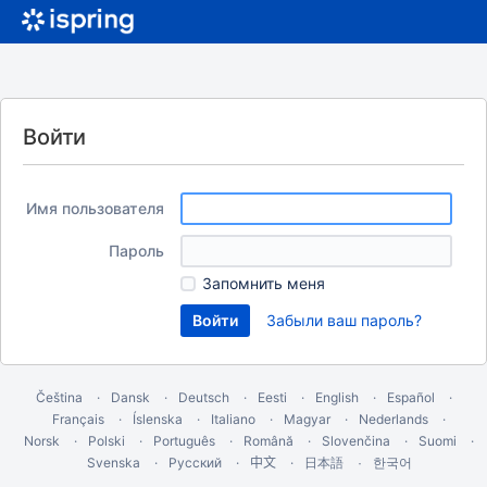
Войти
Имя пользователя
Пароль
Запомнить меня
Забыли ваш пароль?
Čeština
Dansk
Deutsch
Eesti
English
Español
Français
Íslenska
Italiano
Magyar
Nederlands
Norsk
Polski
Português
Română
Slovenčina
Suomi
Svenska
Русский
中文
한국어
日本語