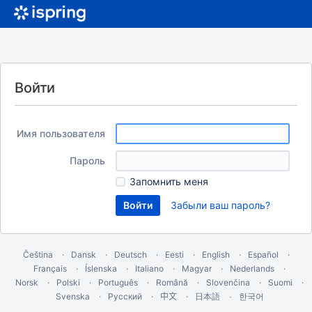
Войти
Имя пользователя
Пароль
Запомнить меня
Забыли ваш пароль?
Čeština
Dansk
Deutsch
Eesti
English
Español
Français
Íslenska
Italiano
Magyar
Nederlands
Norsk
Polski
Português
Română
Slovenčina
Suomi
Svenska
Русский
中文
한국어
日本語