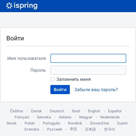
Войти
Имя пользователя
Пароль
Запомнить меня
Забыли ваш пароль?
Čeština
Dansk
Deutsch
Eesti
English
Español
Français
Íslenska
Italiano
Magyar
Nederlands
Norsk
Polski
Português
Română
Slovenčina
Suomi
Svenska
Русский
中文
한국어
日本語