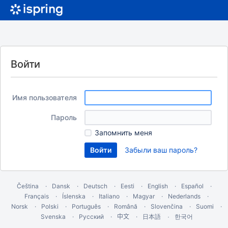
Войти
Имя пользователя
Пароль
Запомнить меня
Забыли ваш пароль?
Čeština
Dansk
Deutsch
Eesti
English
Español
Français
Íslenska
Italiano
Magyar
Nederlands
Norsk
Polski
Português
Română
Slovenčina
Suomi
Svenska
Русский
中文
한국어
日本語