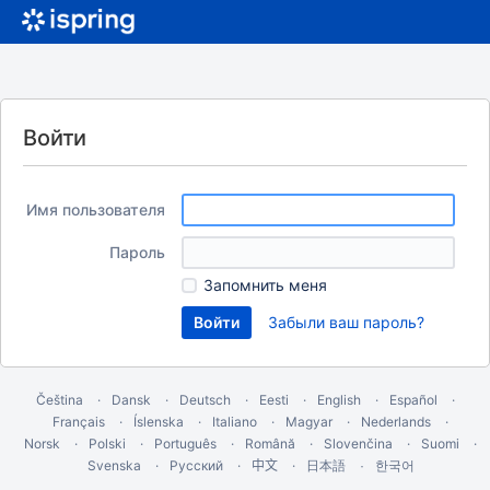
Войти
Имя пользователя
Пароль
Запомнить меня
Забыли ваш пароль?
Čeština
Dansk
Deutsch
Eesti
English
Español
Français
Íslenska
Italiano
Magyar
Nederlands
Norsk
Polski
Português
Română
Slovenčina
Suomi
Svenska
Русский
中文
한국어
日本語