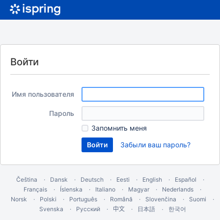
Войти
Имя пользователя
Пароль
Запомнить меня
Забыли ваш пароль?
Čeština
Dansk
Deutsch
Eesti
English
Español
Français
Íslenska
Italiano
Magyar
Nederlands
Norsk
Polski
Português
Română
Slovenčina
Suomi
Svenska
Русский
中文
한국어
日本語