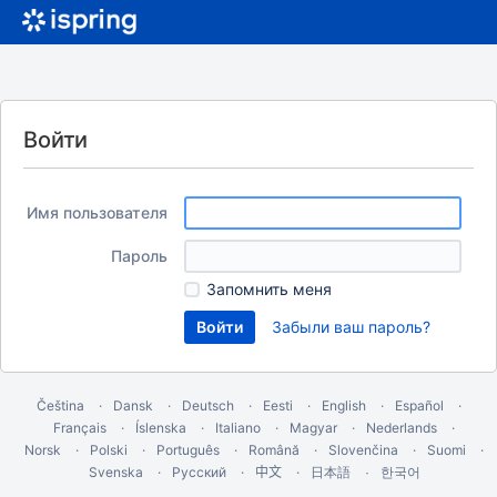
Войти
Имя пользователя
Пароль
Запомнить меня
Забыли ваш пароль?
Čeština
Dansk
Deutsch
Eesti
English
Español
Français
Íslenska
Italiano
Magyar
Nederlands
Norsk
Polski
Português
Română
Slovenčina
Suomi
Svenska
Русский
中文
한국어
日本語