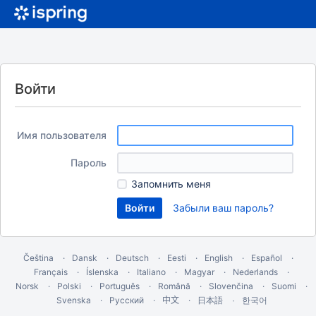
Войти
Имя пользователя
Пароль
Запомнить меня
Забыли ваш пароль?
Čeština
Dansk
Deutsch
Eesti
English
Español
Français
Íslenska
Italiano
Magyar
Nederlands
Norsk
Polski
Português
Română
Slovenčina
Suomi
Svenska
Русский
中文
한국어
日本語