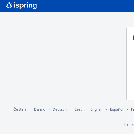
Čeština
Dansk
Deutsch
Eesti
English
Español
F
На п