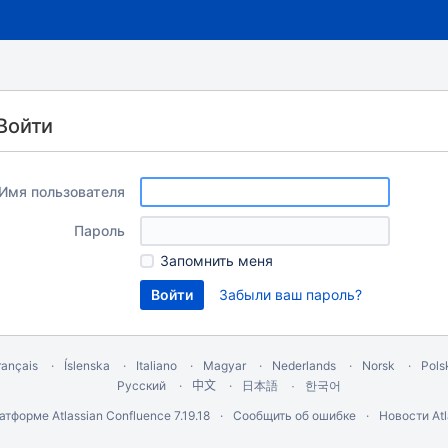
Войти
Имя пользователя
Пароль
Запомнить меня
Забыли ваш пароль?
rançais
Íslenska
Italiano
Magyar
Nederlands
Norsk
Pols
Русский
中文
한국어
日本語
латформе
Atlassian Confluence
7.19.18
Сообщить об ошибке
Новости Atl