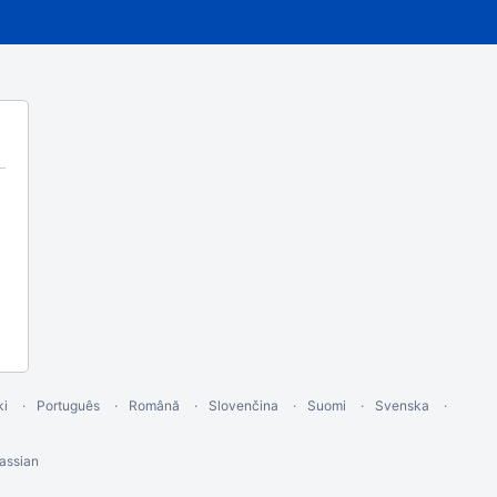
ki
Português
Română
Slovenčina
Suomi
Svenska
assian