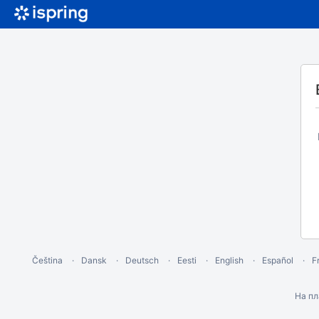
Čeština
Dansk
Deutsch
Eesti
English
Español
F
На п