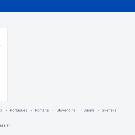
ki
Português
Română
Slovenčina
Suomi
Svenska
assian