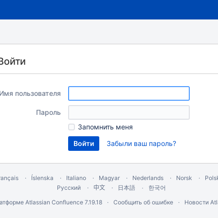
Войти
Имя пользователя
Пароль
Запомнить меня
Забыли ваш пароль?
rançais
Íslenska
Italiano
Magyar
Nederlands
Norsk
Pols
Русский
中文
한국어
日本語
латформе
Atlassian Confluence
7.19.18
Сообщить об ошибке
Новости Atl