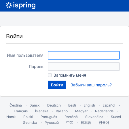
Войти
Имя пользователя
Пароль
Запомнить меня
Забыли ваш пароль?
Čeština
Dansk
Deutsch
Eesti
English
Español
Français
Íslenska
Italiano
Magyar
Nederlands
Norsk
Polski
Português
Română
Slovenčina
Suomi
Svenska
Русский
中文
한국어
日本語