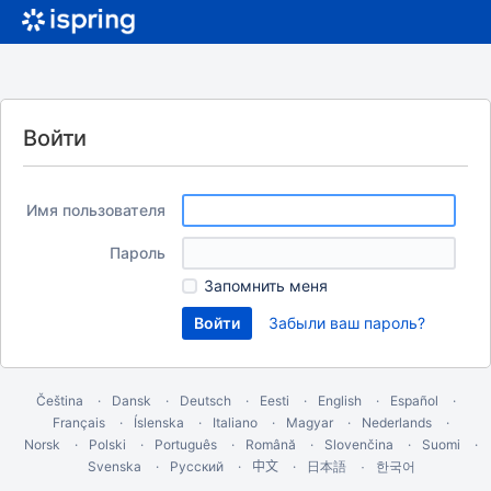
Войти
Имя пользователя
Пароль
Запомнить меня
Забыли ваш пароль?
Čeština
Dansk
Deutsch
Eesti
English
Español
Français
Íslenska
Italiano
Magyar
Nederlands
Norsk
Polski
Português
Română
Slovenčina
Suomi
Svenska
Русский
中文
한국어
日本語