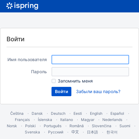
Войти
Имя пользователя
Пароль
Запомнить меня
Забыли ваш пароль?
Čeština
Dansk
Deutsch
Eesti
English
Español
Français
Íslenska
Italiano
Magyar
Nederlands
Norsk
Polski
Português
Română
Slovenčina
Suomi
Svenska
Русский
中文
한국어
日本語