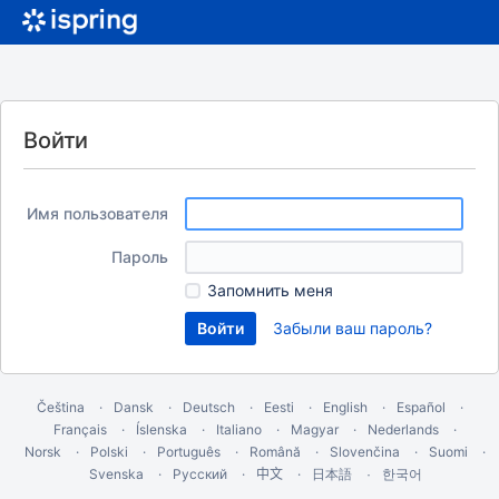
Войти
Имя пользователя
Пароль
Запомнить меня
Забыли ваш пароль?
Čeština
Dansk
Deutsch
Eesti
English
Español
Français
Íslenska
Italiano
Magyar
Nederlands
Norsk
Polski
Português
Română
Slovenčina
Suomi
Svenska
Русский
中文
한국어
日本語