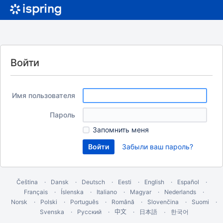
Войти
Имя пользователя
Пароль
Запомнить меня
Забыли ваш пароль?
Čeština
Dansk
Deutsch
Eesti
English
Español
Français
Íslenska
Italiano
Magyar
Nederlands
Norsk
Polski
Português
Română
Slovenčina
Suomi
Svenska
Русский
中文
한국어
日本語