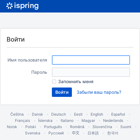
Войти
Имя пользователя
Пароль
Запомнить меня
Забыли ваш пароль?
Čeština
Dansk
Deutsch
Eesti
English
Español
Français
Íslenska
Italiano
Magyar
Nederlands
Norsk
Polski
Português
Română
Slovenčina
Suomi
Svenska
Русский
中文
한국어
日本語