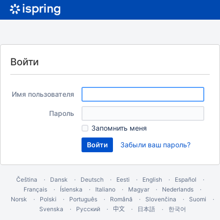
Войти
Имя пользователя
Пароль
Запомнить меня
Забыли ваш пароль?
Čeština
Dansk
Deutsch
Eesti
English
Español
Français
Íslenska
Italiano
Magyar
Nederlands
Norsk
Polski
Português
Română
Slovenčina
Suomi
Svenska
Русский
中文
한국어
日本語