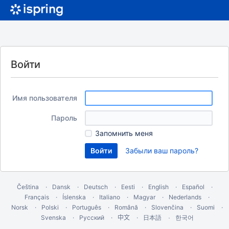
Войти
Имя пользователя
Пароль
Запомнить меня
Забыли ваш пароль?
Čeština
Dansk
Deutsch
Eesti
English
Español
Français
Íslenska
Italiano
Magyar
Nederlands
Norsk
Polski
Português
Română
Slovenčina
Suomi
Svenska
Русский
中文
한국어
日本語