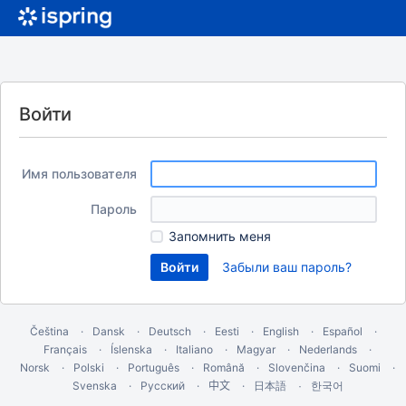
Войти
Имя пользователя
Пароль
Запомнить меня
Забыли ваш пароль?
Čeština
Dansk
Deutsch
Eesti
English
Español
Français
Íslenska
Italiano
Magyar
Nederlands
Norsk
Polski
Português
Română
Slovenčina
Suomi
Svenska
Русский
中文
한국어
日本語