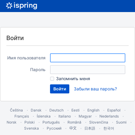
Войти
Имя пользователя
Пароль
Запомнить меня
Забыли ваш пароль?
Čeština
Dansk
Deutsch
Eesti
English
Español
Français
Íslenska
Italiano
Magyar
Nederlands
Norsk
Polski
Português
Română
Slovenčina
Suomi
Svenska
Русский
中文
한국어
日本語