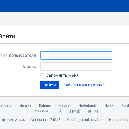
Войти
Имя пользователя
Пароль
Запомнить меня
Забыли ваш пароль?
rançais
Íslenska
Italiano
Magyar
Nederlands
Norsk
Pols
Русский
中文
한국어
日本語
латформе
Atlassian Confluence
7.19.18
Сообщить об ошибке
Новости Atl