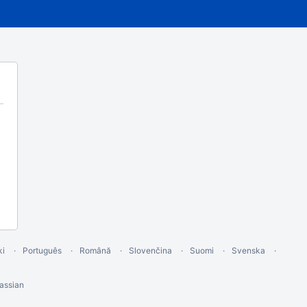
ki
Português
Română
Slovenčina
Suomi
Svenska
assian