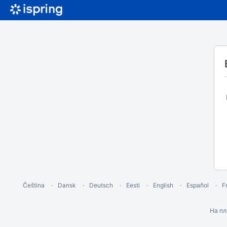
Čeština
Dansk
Deutsch
Eesti
English
Español
F
На п