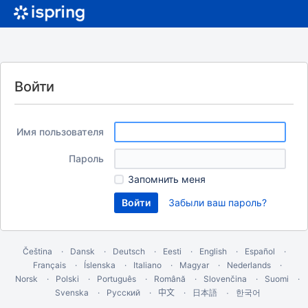
Войти
Имя пользователя
Пароль
Запомнить меня
Забыли ваш пароль?
Čeština
Dansk
Deutsch
Eesti
English
Español
Français
Íslenska
Italiano
Magyar
Nederlands
Norsk
Polski
Português
Română
Slovenčina
Suomi
Svenska
Русский
中文
한국어
日本語