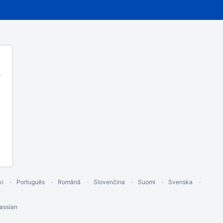
ki
Português
Română
Slovenčina
Suomi
Svenska
assian