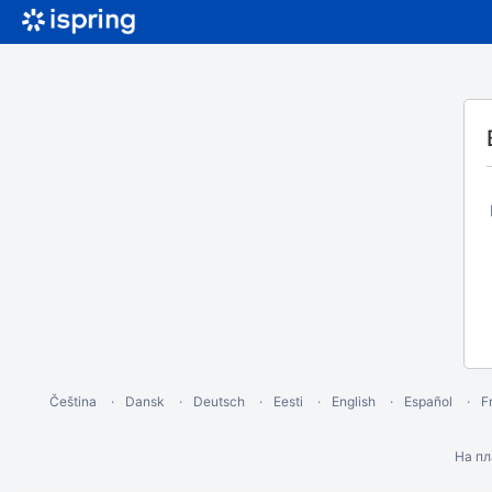
Čeština
Dansk
Deutsch
Eesti
English
Español
F
На п