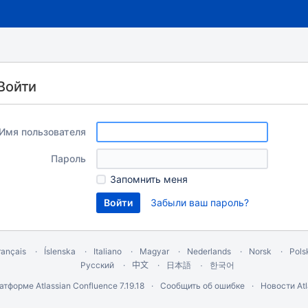
Войти
Имя пользователя
Пароль
Запомнить меня
Забыли ваш пароль?
rançais
Íslenska
Italiano
Magyar
Nederlands
Norsk
Pols
Русский
中文
한국어
日本語
латформе
Atlassian Confluence
7.19.18
Сообщить об ошибке
Новости Atl