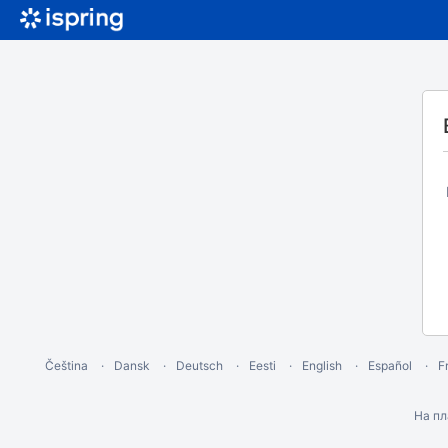
Čeština
Dansk
Deutsch
Eesti
English
Español
F
На п