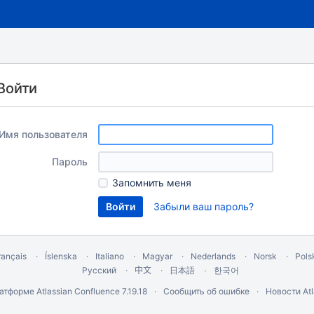
Войти
Имя пользователя
Пароль
Запомнить меня
Забыли ваш пароль?
rançais
Íslenska
Italiano
Magyar
Nederlands
Norsk
Pols
Русский
中文
한국어
日本語
латформе
Atlassian Confluence
7.19.18
Сообщить об ошибке
Новости Atl