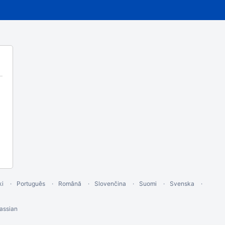
ki
Português
Română
Slovenčina
Suomi
Svenska
assian