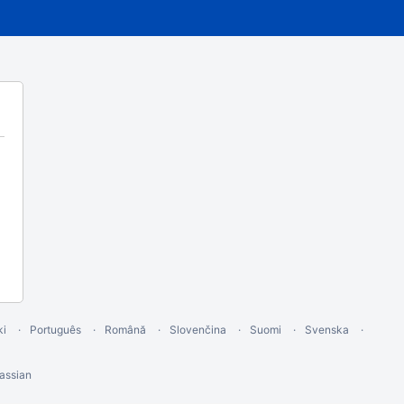
ki
Português
Română
Slovenčina
Suomi
Svenska
assian