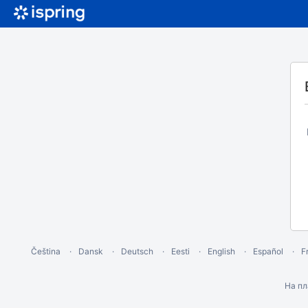
Čeština
Dansk
Deutsch
Eesti
English
Español
F
На п