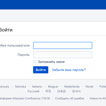
Войти
Имя пользователя
Пароль
Запомнить меня
Забыли ваш пароль?
rançais
Íslenska
Italiano
Magyar
Nederlands
Norsk
Pols
Русский
中文
한국어
日本語
латформе
Atlassian Confluence
7.19.18
Сообщить об ошибке
Новости Atl