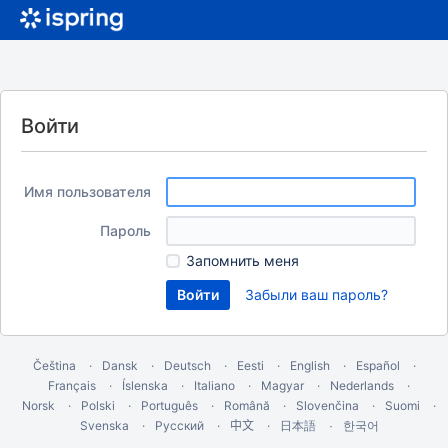
Войти
Имя пользователя
Пароль
Запомнить меня
Забыли ваш пароль?
Čeština
Dansk
Deutsch
Eesti
English
Español
Français
Íslenska
Italiano
Magyar
Nederlands
Norsk
Polski
Português
Română
Slovenčina
Suomi
Svenska
Русский
中文
한국어
日本語