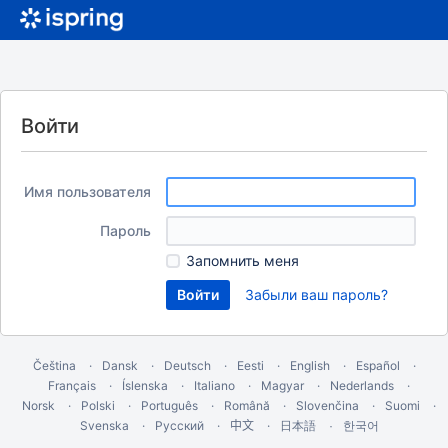
Войти
Имя пользователя
Пароль
Запомнить меня
Забыли ваш пароль?
Čeština
Dansk
Deutsch
Eesti
English
Español
Français
Íslenska
Italiano
Magyar
Nederlands
Norsk
Polski
Português
Română
Slovenčina
Suomi
Svenska
Русский
中文
한국어
日本語