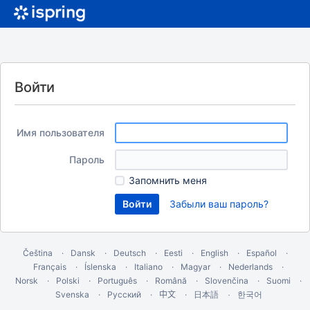
Войти
Имя пользователя
Пароль
Запомнить меня
Забыли ваш пароль?
Čeština
Dansk
Deutsch
Eesti
English
Español
Français
Íslenska
Italiano
Magyar
Nederlands
Norsk
Polski
Português
Română
Slovenčina
Suomi
Svenska
Русский
中文
한국어
日本語