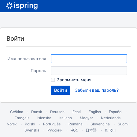
Войти
Имя пользователя
Пароль
Запомнить меня
Забыли ваш пароль?
Čeština
Dansk
Deutsch
Eesti
English
Español
Français
Íslenska
Italiano
Magyar
Nederlands
Norsk
Polski
Português
Română
Slovenčina
Suomi
Svenska
Русский
中文
한국어
日本語