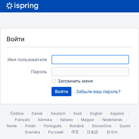
Войти
Имя пользователя
Пароль
Запомнить меня
Забыли ваш пароль?
Čeština
Dansk
Deutsch
Eesti
English
Español
Français
Íslenska
Italiano
Magyar
Nederlands
Norsk
Polski
Português
Română
Slovenčina
Suomi
Svenska
Русский
中文
한국어
日本語